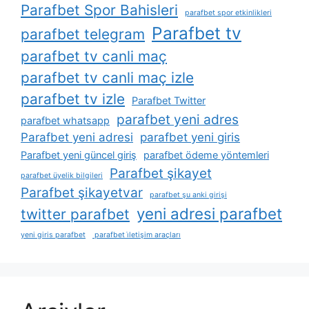
Parafbet Spor Bahisleri
parafbet spor etkinlikleri
Parafbet tv
parafbet telegram
parafbet tv canli maç
parafbet tv canli maç izle
parafbet tv izle
Parafbet Twitter
parafbet yeni adres
parafbet whatsapp
Parafbet yeni adresi
parafbet yeni giris
Parafbet yeni güncel giriş
parafbet ödeme yöntemleri
Parafbet şikayet
parafbet üyelik bilgileri
Parafbet şikayetvar
parafbet şu anki girişi
yeni adresi parafbet
twitter parafbet
yeni giris parafbet
parafbet i̇letişim araçları