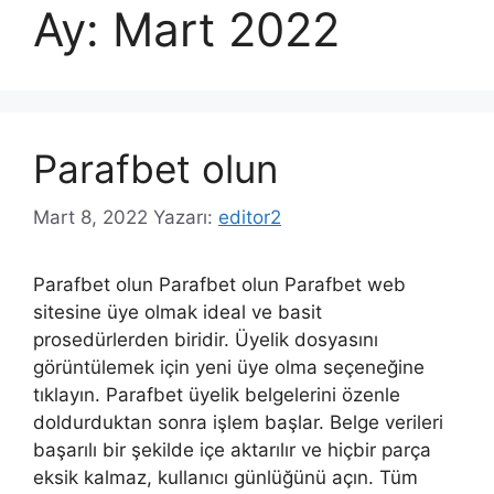
Ay:
Mart 2022
Parafbet olun
Mart 8, 2022
Yazarı:
editor2
Parafbet olun Parafbet olun Parafbet web
sitesine üye olmak ideal ve basit
prosedürlerden biridir. Üyelik dosyasını
görüntülemek için yeni üye olma seçeneğine
tıklayın. Parafbet üyelik belgelerini özenle
doldurduktan sonra işlem başlar. Belge verileri
başarılı bir şekilde içe aktarılır ve hiçbir parça
eksik kalmaz, kullanıcı günlüğünü açın. Tüm