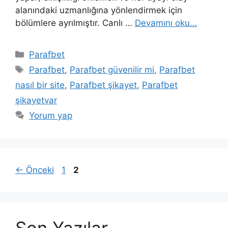
alanındaki uzmanlığına yönlendirmek için
bölümlere ayrılmıştır. Canlı …
Devamını oku…
Kategoriler
Parafbet
Etiketler
Parafbet
,
Parafbet güvenilir mi
,
Parafbet
nasıl bir site
,
Parafbet şikayet
,
Parafbet
şikayetvar
Yorum yap
Yazı
Sayfa
Sayfa
←
Önceki
1
2
dolaşımı
Son Yazılar