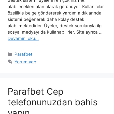
destek sistemi üyelerin en çok hizmet
alabilecekleri alan olarak görünüyor. Kullanıcılar
özellikle belge göndererek yardım aldıklarında
sistemi beğenerek daha kolay destek
alabilmektedirler. Üyeler, destek sorularıyla ilgili
sosyal medyayı da kullanabilirler. Site ayrıca …
Devamını oku…
Kategoriler
Parafbet
Yorum yap
Parafbet Cep
telefonunuzdan bahis
yapın