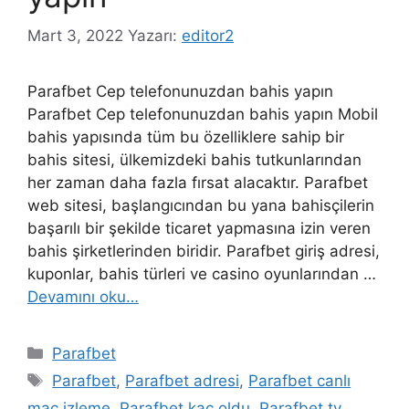
Mart 3, 2022
Yazarı:
editor2
Parafbet Cep telefonunuzdan bahis yapın
Parafbet Cep telefonunuzdan bahis yapın Mobil
bahis yapısında tüm bu özelliklere sahip bir
bahis sitesi, ülkemizdeki bahis tutkunlarından
her zaman daha fazla fırsat alacaktır. Parafbet
web sitesi, başlangıcından bu yana bahisçilerin
başarılı bir şekilde ticaret yapmasına izin veren
bahis şirketlerinden biridir. Parafbet giriş adresi,
kuponlar, bahis türleri ve casino oyunlarından …
Devamını oku…
Kategoriler
Parafbet
Etiketler
Parafbet
,
Parafbet adresi
,
Parafbet canlı
maç izleme
,
Parafbet kaç oldu
,
Parafbet tv