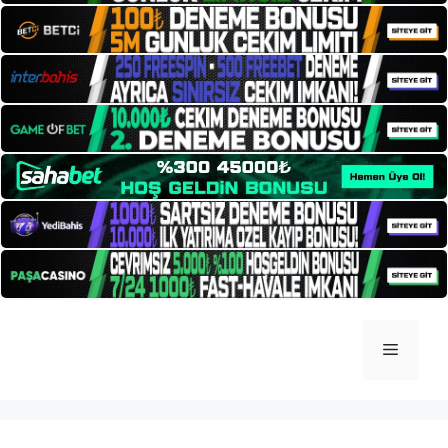
İçeriğe
atla
Menü