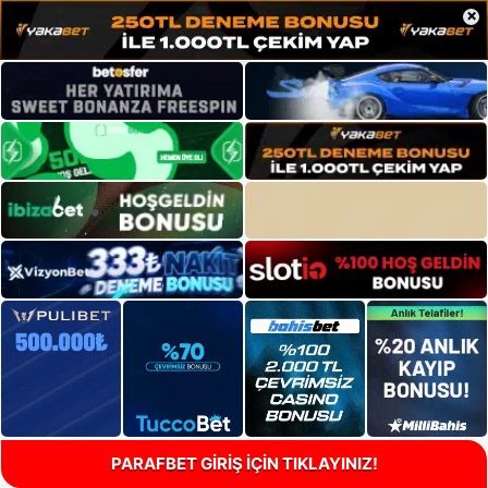
×
PARAFBET GİRİŞ İÇİN TIKLAYINIZ!