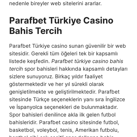
nedenle bireyler web sitelerini ararlar.
Parafbet Türkiye Casino
Bahis Tercih
Parafbet Türkiye casino sunan güvenilir bir web
sitesidir. Gerekli tüm öğeleri tek bir kapsamlı
listede keşfedin.
Parafbet türkiye casino bahis
tercih
spor bahisleri hakkında kapsamlı detayları
sizlere sunuyoruz. Birkaç yıldır faaliyet
göstermektedir ve her yıl sürekli olarak
genişletilmekte ve geliştirilmektedir. Parafbet
sitesinde Türkçe seçeneklerin yanı sıra İngilizce
ve İspanyolca seçenekleri de bulunmaktadır.
Spor bahisleri denilince akla ilk gelen futbol
bahisleridir. Parafbet casino sitesinde futbol, ​​
basketbol, ​​voleybol, tenis, Amerikan futbolu,