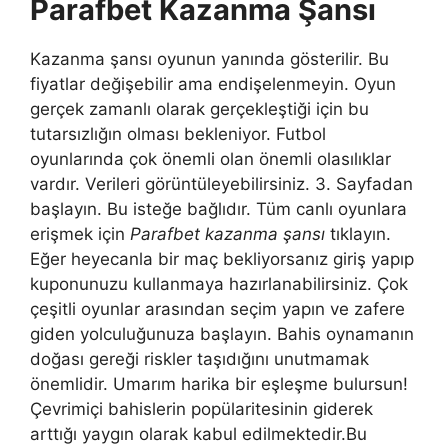
Parafbet Kazanma Şansı
Kazanma şansı oyunun yanında gösterilir. Bu
fiyatlar değişebilir ama endişelenmeyin. Oyun
gerçek zamanlı olarak gerçekleştiği için bu
tutarsızlığın olması bekleniyor. Futbol
oyunlarında çok önemli olan önemli olasılıklar
vardır. Verileri görüntüleyebilirsiniz. 3. Sayfadan
başlayın. Bu isteğe bağlıdır. Tüm canlı oyunlara
erişmek için
Parafbet kazanma şansı
tıklayın.
Eğer heyecanla bir maç bekliyorsanız giriş yapıp
kuponunuzu kullanmaya hazırlanabilirsiniz. Çok
çeşitli oyunlar arasından seçim yapın ve zafere
giden yolculuğunuza başlayın. Bahis oynamanın
doğası gereği riskler taşıdığını unutmamak
önemlidir. Umarım harika bir eşleşme bulursun!
Çevrimiçi bahislerin popülaritesinin giderek
arttığı yaygın olarak kabul edilmektedir.Bu