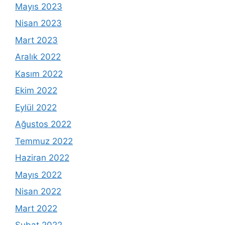
Mayıs 2023
Nisan 2023
Mart 2023
Aralık 2022
Kasım 2022
Ekim 2022
Eylül 2022
Ağustos 2022
Temmuz 2022
Haziran 2022
Mayıs 2022
Nisan 2022
Mart 2022