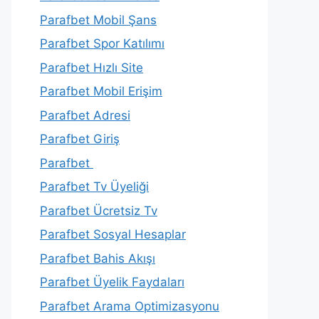
Parafbet Mobil Şans
Parafbet Spor Katılımı
Parafbet Hızlı Site
Parafbet Mobil Erişim
Parafbet Adresi
Parafbet Giriş
Parafbet
Parafbet Tv Üyeliği
Parafbet Ücretsiz Tv
Parafbet Sosyal Hesaplar
Parafbet Bahis Akışı
Parafbet Üyelik Faydaları
Parafbet Arama Optimizasyonu