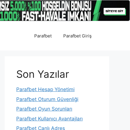
Parafbet
Parafbet Giriş
Son Yazılar
Parafbet Hesap Yönetimi
Parafbet Oturum Güvenliği
Parafbet Oyun Sorunları
Parafbet Kullanıcı Avantajları
Parafbet Canlı Adres