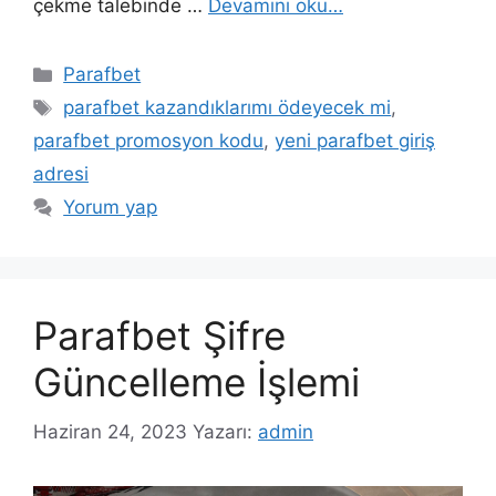
çekme talebinde …
Devamını oku…
Kategoriler
Parafbet
Etiketler
parafbet kazandıklarımı ödeyecek mi
,
parafbet promosyon kodu
,
yeni parafbet giriş
adresi
Yorum yap
Parafbet Şifre
Güncelleme İşlemi
Haziran 24, 2023
Yazarı:
admin