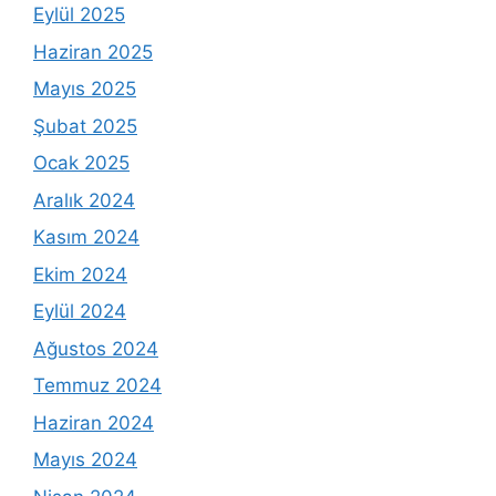
Eylül 2025
Haziran 2025
Mayıs 2025
Şubat 2025
Ocak 2025
Aralık 2024
Kasım 2024
Ekim 2024
Eylül 2024
Ağustos 2024
Temmuz 2024
Haziran 2024
Mayıs 2024