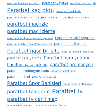
parafbet kayıt ol
parafbet kayıt kayıt ol giriş
parafbet kayıt ol giriş
Parafbet kaç oldu
parafbet kimlik kartı
parafbet koordinatları
parafbet mali analizi
parafbet masa oyunları
parafbet maç izle
parafbet maç izleme
Parafbet Mobil Uygulama
parafbet mobil para çekme ve yatırma
parafbet nasil bir site
parafbet müşteri hizmetleri önemli mi
Parafbet nasıl bir site
parafbet oyunları hakkında
Parafbet para yatırma
parafbet para yatirma
parafbet promosyon
Parafbet para çekme
parafbet promosyon kodu
parafbet sanal bahis
parafbet sitesi
parafbet site üyeliği
Parafbet Spor Bahisleri
parafbet spor etkinlikleri
Parafbet tv
parafbet telegram
parafbet tv canli maç