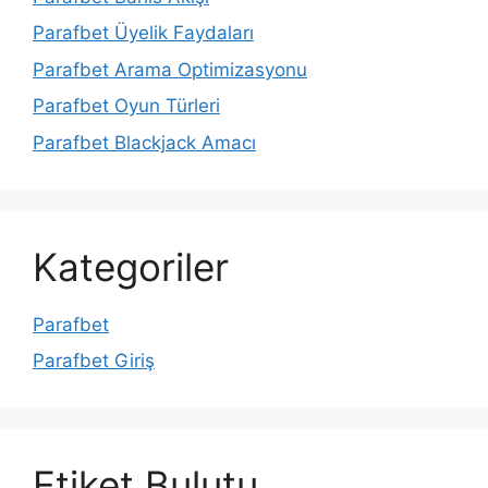
Parafbet Üyelik Faydaları
Parafbet Arama Optimizasyonu
Parafbet Oyun Türleri
Parafbet Blackjack Amacı
Kategoriler
Parafbet
Parafbet Giriş
Etiket Bulutu