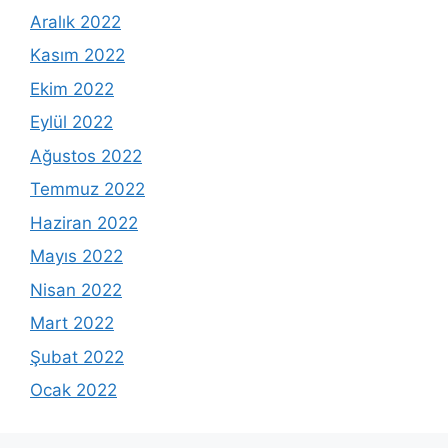
Aralık 2022
Kasım 2022
Ekim 2022
Eylül 2022
Ağustos 2022
Temmuz 2022
Haziran 2022
Mayıs 2022
Nisan 2022
Mart 2022
Şubat 2022
Ocak 2022