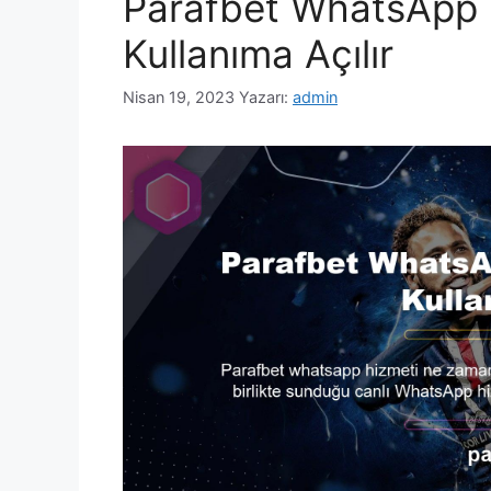
Parafbet WhatsApp
Kullanıma Açılır
Nisan 19, 2023
Yazarı:
admin