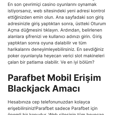
En son çevrimiçi casino oyunlarını oynamak
istiyorsanız, web sitesindeki yeni adresi kontrol
ettiğinizden emin olun. Ana sayfadaki son giriş
adresinizle giriş yaptıktan sonra, üstteki Oturum
Açma düğmesini tıklayın. Ardından, belirlenen
alanlara şifrenizi ve kullanıcı adınızı girin. Giriş
yaptıktan sonra oyuna dalabilir ve tüm
harikalarını deneyimleyebilirsiniz. En sevdiğiniz
poker oyunlarıyla heyecan verici slot makineleri
çalan bir patlama olabilir. Ve en iyi bölüm?
Parafbet Mobil Erişim
Blackjack Amacı
Hesabınıza cep telefonunuzdan kolayca
erişebilirsiniz!Parafbet sadece Parafbet için
önemli bir konudur. Web sitesinin tüm heyecan