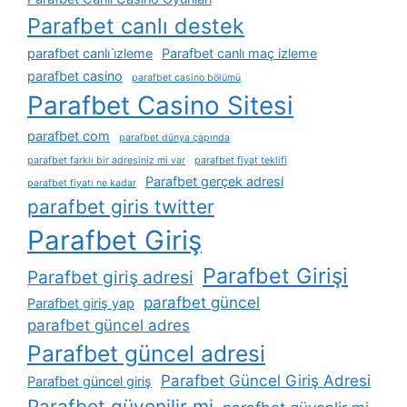
Parafbet canlı destek
parafbet canlı i̇zleme
Parafbet canlı maç izleme
parafbet casino
parafbet casino bölümü
Parafbet Casino Sitesi
parafbet com
parafbet dünya çapında
parafbet farklı bir adresiniz mi var
parafbet fiyat teklifi
Parafbet gerçek adresi
parafbet fiyatı ne kadar
parafbet giris twitter
Parafbet Giriş
Parafbet Girişi
Parafbet giriş adresi
parafbet güncel
Parafbet giriş yap
parafbet güncel adres
Parafbet güncel adresi
Parafbet Güncel Giriş Adresi
Parafbet güncel giriş
Parafbet güvenilir mi