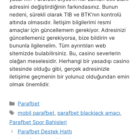
adresini değiştirdiğinin farkındasınız. Bunun
nedeni, sürekli olarak TIB ve BTK’nın kontrolü
altında olmasıdır. İletişim bilgilerimi resmi
amaçlar için güncellemem gerekiyor. Adresinizi
güncellemeniz gerekiyorsa, bize bildirin ve
bununla ilgilenelim. Tüm ayrıntıları web
sitemizde bulabilirsiniz. Bu, casino severlerin
olağan meselesidir. Herhangi bir yasadışı casino
sitesinde olduğu gibi, gerçek adresinizle
iletişime geçmenin bir yolunuz olduğundan emin
olmak önemlidir.
Kategoriler
Parafbet
Etiketler
mobil parafbet
,
parafbet blackjack amacı
,
Parafbet Spor Bahisleri
Yazı
Parafbet Destek Hattı
dolaşımı