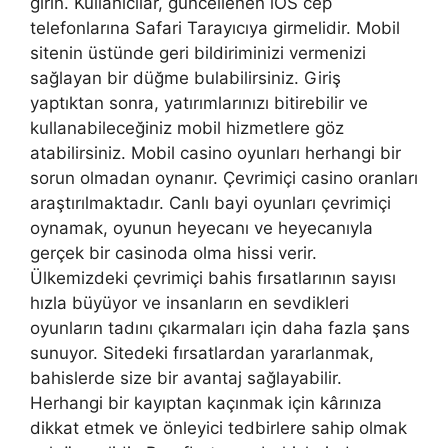
girin. Kullanıcılar, güncellenen iOS cep
telefonlarına Safari Tarayıcıya girmelidir. Mobil
sitenin üstünde geri bildiriminizi vermenizi
sağlayan bir düğme bulabilirsiniz. Giriş
yaptıktan sonra, yatırımlarınızı bitirebilir ve
kullanabileceğiniz mobil hizmetlere göz
atabilirsiniz. Mobil casino oyunları herhangi bir
sorun olmadan oynanır. Çevrimiçi casino oranları
araştırılmaktadır. Canlı bayi oyunları çevrimiçi
oynamak, oyunun heyecanı ve heyecanıyla
gerçek bir casinoda olma hissi verir.
Ülkemizdeki çevrimiçi bahis fırsatlarının sayısı
hızla büyüyor ve insanların en sevdikleri
oyunların tadını çıkarmaları için daha fazla şans
sunuyor. Sitedeki fırsatlardan yararlanmak,
bahislerde size bir avantaj sağlayabilir.
Herhangi bir kayıptan kaçınmak için kârınıza
dikkat etmek ve önleyici tedbirlere sahip olmak