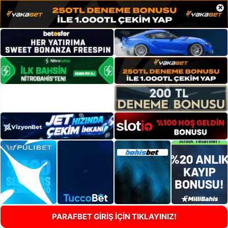
×
PARAFBET GİRİŞ İÇİN TIKLAYINIZ!