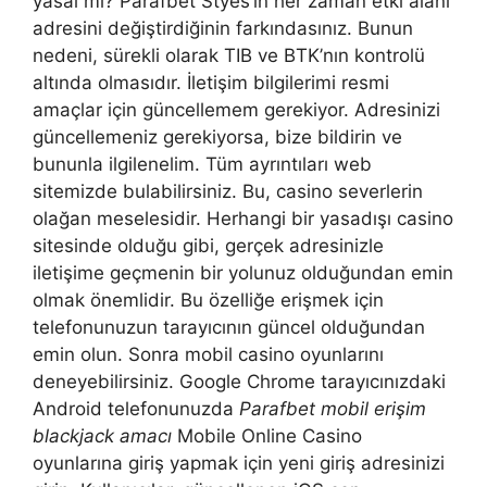
yasal mı? Parafbet Styes’in her zaman etki alanı
adresini değiştirdiğinin farkındasınız. Bunun
nedeni, sürekli olarak TIB ve BTK’nın kontrolü
altında olmasıdır. İletişim bilgilerimi resmi
amaçlar için güncellemem gerekiyor. Adresinizi
güncellemeniz gerekiyorsa, bize bildirin ve
bununla ilgilenelim. Tüm ayrıntıları web
sitemizde bulabilirsiniz. Bu, casino severlerin
olağan meselesidir. Herhangi bir yasadışı casino
sitesinde olduğu gibi, gerçek adresinizle
iletişime geçmenin bir yolunuz olduğundan emin
olmak önemlidir. Bu özelliğe erişmek için
telefonunuzun tarayıcının güncel olduğundan
emin olun. Sonra mobil casino oyunlarını
deneyebilirsiniz. Google Chrome tarayıcınızdaki
Android telefonunuzda
Parafbet mobil erişim
blackjack amacı
Mobile Online Casino
oyunlarına giriş yapmak için yeni giriş adresinizi