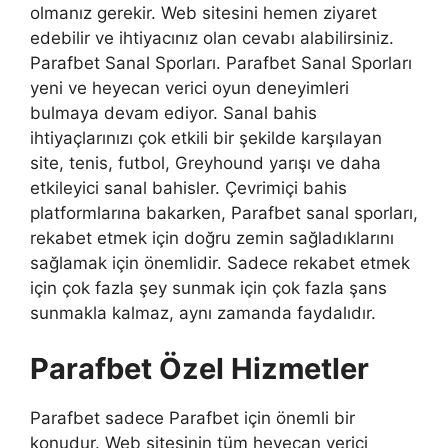
olmanız gerekir. Web sitesini hemen ziyaret
edebilir ve ihtiyacınız olan cevabı alabilirsiniz.
Parafbet Sanal Sporları. Parafbet Sanal Sporları
yeni ve heyecan verici oyun deneyimleri
bulmaya devam ediyor. Sanal bahis
ihtiyaçlarınızı çok etkili bir şekilde karşılayan
site, tenis, futbol, Greyhound yarışı ve daha
etkileyici sanal bahisler. Çevrimiçi bahis
platformlarına bakarken, Parafbet sanal sporları,
rekabet etmek için doğru zemin sağladıklarını
sağlamak için önemlidir. Sadece rekabet etmek
için çok fazla şey sunmak için çok fazla şans
sunmakla kalmaz, aynı zamanda faydalıdır.
Parafbet Özel Hizmetler
Parafbet sadece Parafbet için önemli bir
konudur. Web sitesinin tüm heyecan verici