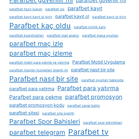
parafbet güvenlir mi
parafbet kayıt
parafbet hazır kupon
parafbet i̇os
parafbet kayıt ol
parafbet kayıt kayıt ol giriş
parafbet kayıt ol giriş
Parafbet kaç oldu
parafbet kimlik kartı
parafbet koordinatları
parafbet mali analizi
parafbet masa oyunları
parafbet maç izle
parafbet maç izleme
Parafbet Mobil Uygulama
parafbet mobil para çekme ve yatırma
parafbet nasil bir site
parafbet müşteri hizmetleri önemli mi
Parafbet nasıl bir site
parafbet oyunları hakkında
Parafbet para yatırma
parafbet para yatirma
parafbet promosyon
Parafbet para çekme
parafbet promosyon kodu
parafbet sanal bahis
parafbet sitesi
parafbet site üyeliği
Parafbet Spor Bahisleri
parafbet spor etkinlikleri
Parafbet tv
parafbet telegram