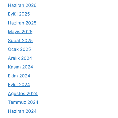
Haziran 2026
Eylül 2025
Haziran 2025
Mayıs 2025
Şubat 2025
Ocak 2025
Aralık 2024
Kasım 2024
Ekim 2024
Eylül 2024
Ağustos 2024
Temmuz 2024
Haziran 2024