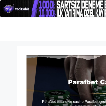
İçeriğe
atla