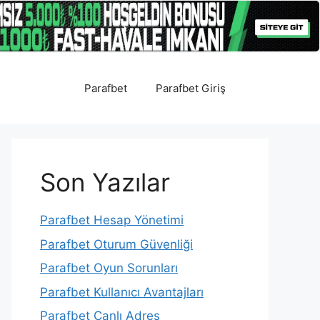
Parafbet
Parafbet Giriş
Son Yazılar
Parafbet Hesap Yönetimi
Parafbet Oturum Güvenliği
Parafbet Oyun Sorunları
Parafbet Kullanıcı Avantajları
Parafbet Canlı Adres