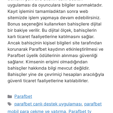
uygulaması da oyunculara bilgiler sunmaktadır.
Kayıt işlemini tamamladıktan sonra web
sitemizde işlem yapmaya devam edebilirsiniz.
Bonus seçeneğini kullanırken bahisçilere dijital
bir bakiye verilir. Bu dijital ölçek, bahisçilerin
karlı ticaret faaliyetlerine katılmasını sağlar.
Ancak bahisçinin kişisel bilgileri site tarafından
korunarak Parafbet kaydının etkinleştirilmesi ve
Parafbet üyelik ödüllerinin alınması güvenliği
sağlanır. Kimsenin erişimi olmadığından
bahisçiler hakkında bilgi mevcut değildir.
Bahisçiler yine de çevrimiçi hesapları aracılığıyla
güvenli ticaret faaliyetlerine katılabilirler.
Kategoriler
Parafbet
Etiketler
parafbet canlı destek uygulaması
,
parafbet
mobil para çekme ve yatırma
,
Parafbet tv