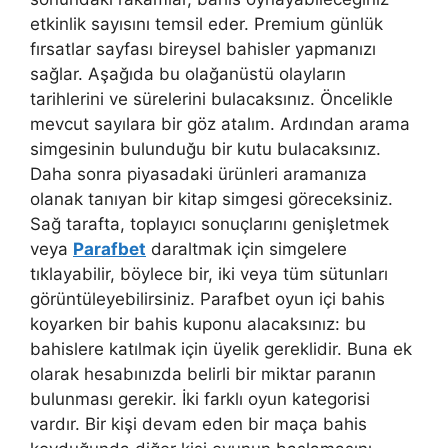
etkinlik sayısını temsil eder. Premium günlük
fırsatlar sayfası bireysel bahisler yapmanızı
sağlar. Aşağıda bu olağanüstü olayların
tarihlerini ve sürelerini bulacaksınız. Öncelikle
mevcut sayılara bir göz atalım. Ardından arama
simgesinin bulunduğu bir kutu bulacaksınız.
Daha sonra piyasadaki ürünleri aramanıza
olanak tanıyan bir kitap simgesi göreceksiniz.
Sağ tarafta, toplayıcı sonuçlarını genişletmek
veya
Parafbet
daraltmak için simgelere
tıklayabilir, böylece bir, iki veya tüm sütunları
görüntüleyebilirsiniz. Parafbet oyun içi bahis
koyarken bir bahis kuponu alacaksınız: bu
bahislere katılmak için üyelik gereklidir. Buna ek
olarak hesabınızda belirli bir miktar paranın
bulunması gerekir. İki farklı oyun kategorisi
vardır. Bir kişi devam eden bir maça bahis