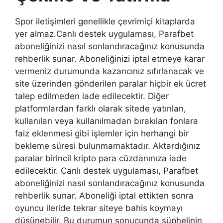
Spor iletişimleri genellikle çevrimiçi kitaplarda
yer almaz.Canlı destek uygulaması, Parafbet
aboneliğinizi nasıl sonlandıracağınız konusunda
rehberlik sunar. Aboneliğinizi iptal etmeye karar
vermeniz durumunda kazancınız sıfırlanacak ve
site üzerinden gönderilen paralar hiçbir ek ücret
talep edilmeden iade edilecektir. Diğer
platformlardan farklı olarak sitede yatırılan,
kullanılan veya kullanılmadan bırakılan fonlara
faiz eklenmesi gibi işlemler için herhangi bir
bekleme süresi bulunmamaktadır. Aktardığınız
paralar birincil kripto para cüzdanınıza iade
edilecektir. Canlı destek uygulaması, Parafbet
aboneliğinizi nasıl sonlandıracağınız konusunda
rehberlik sunar. Aboneliği iptal ettikten sonra
oyuncu ileride tekrar siteye bahis koymayı
düşünebilir. Bu durumun sonucunda şüphelinin