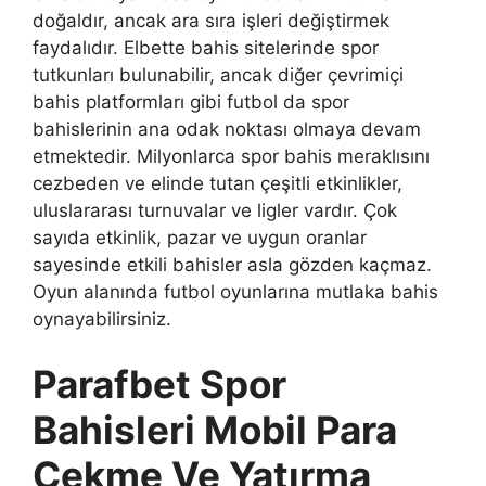
doğaldır, ancak ara sıra işleri değiştirmek
faydalıdır. Elbette bahis sitelerinde spor
tutkunları bulunabilir, ancak diğer çevrimiçi
bahis platformları gibi futbol da spor
bahislerinin ana odak noktası olmaya devam
etmektedir. Milyonlarca spor bahis meraklısını
cezbeden ve elinde tutan çeşitli etkinlikler,
uluslararası turnuvalar ve ligler vardır. Çok
sayıda etkinlik, pazar ve uygun oranlar
sayesinde etkili bahisler asla gözden kaçmaz.
Oyun alanında futbol oyunlarına mutlaka bahis
oynayabilirsiniz.
Parafbet Spor
Bahisleri Mobil Para
Çekme Ve Yatırma