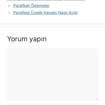
Yazı
Parafbet Ödemeler
dolaşımı
Parafbet Üyelik Hesabı Nasıl Açılır
Yorum yapın
Yorum