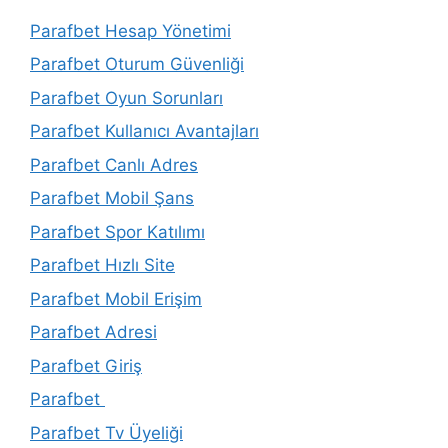
Parafbet Hesap Yönetimi
Parafbet Oturum Güvenliği
Parafbet Oyun Sorunları
Parafbet Kullanıcı Avantajları
Parafbet Canlı Adres
Parafbet Mobil Şans
Parafbet Spor Katılımı
Parafbet Hızlı Site
Parafbet Mobil Erişim
Parafbet Adresi
Parafbet Giriş
Parafbet
Parafbet Tv Üyeliği