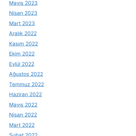
Mayıs 2023
Nisan 2023
Mart 2023
Aralık 2022
Kasım 2022
Ekim 2022
Eylül 2022
Ağustos 2022
Temmuz 2022
Haziran 2022
Mayıs 2022
Nisan 2022
Mart 2022
Şubat 2022