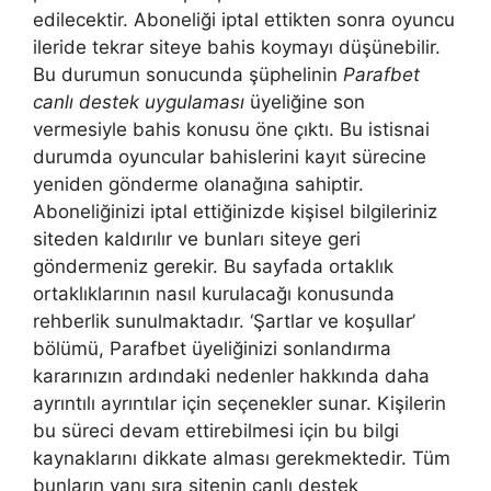
edilecektir. Aboneliği iptal ettikten sonra oyuncu
ileride tekrar siteye bahis koymayı düşünebilir.
Bu durumun sonucunda şüphelinin
Parafbet
canlı destek uygulaması
üyeliğine son
vermesiyle bahis konusu öne çıktı. Bu istisnai
durumda oyuncular bahislerini kayıt sürecine
yeniden gönderme olanağına sahiptir.
Aboneliğinizi iptal ettiğinizde kişisel bilgileriniz
siteden kaldırılır ve bunları siteye geri
göndermeniz gerekir. Bu sayfada ortaklık
ortaklıklarının nasıl kurulacağı konusunda
rehberlik sunulmaktadır. ‘Şartlar ve koşullar’
bölümü, Parafbet üyeliğinizi sonlandırma
kararınızın ardındaki nedenler hakkında daha
ayrıntılı ayrıntılar için seçenekler sunar. Kişilerin
bu süreci devam ettirebilmesi için bu bilgi
kaynaklarını dikkate alması gerekmektedir. Tüm
bunların yanı sıra sitenin canlı destek