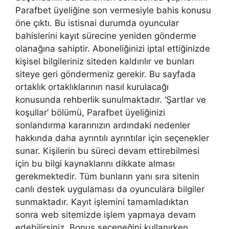
Parafbet üyeliğine son vermesiyle bahis konusu
öne çıktı. Bu istisnai durumda oyuncular
bahislerini kayıt sürecine yeniden gönderme
olanağına sahiptir. Aboneliğinizi iptal ettiğinizde
kişisel bilgileriniz siteden kaldırılır ve bunları
siteye geri göndermeniz gerekir. Bu sayfada
ortaklık ortaklıklarının nasıl kurulacağı
konusunda rehberlik sunulmaktadır. ‘Şartlar ve
koşullar’ bölümü, Parafbet üyeliğinizi
sonlandırma kararınızın ardındaki nedenler
hakkında daha ayrıntılı ayrıntılar için seçenekler
sunar. Kişilerin bu süreci devam ettirebilmesi
için bu bilgi kaynaklarını dikkate alması
gerekmektedir. Tüm bunların yanı sıra sitenin
canlı destek uygulaması da oyunculara bilgiler
sunmaktadır. Kayıt işlemini tamamladıktan
sonra web sitemizde işlem yapmaya devam
edebilirsiniz. Bonus seçeneğini kullanırken