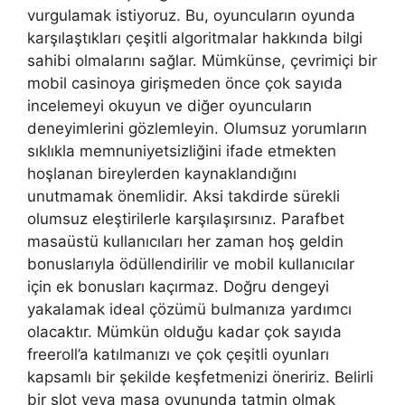
vurgulamak istiyoruz. Bu, oyuncuların oyunda
karşılaştıkları çeşitli algoritmalar hakkında bilgi
sahibi olmalarını sağlar. Mümkünse, çevrimiçi bir
mobil casinoya girişmeden önce çok sayıda
incelemeyi okuyun ve diğer oyuncuların
deneyimlerini gözlemleyin. Olumsuz yorumların
sıklıkla memnuniyetsizliğini ifade etmekten
hoşlanan bireylerden kaynaklandığını
unutmamak önemlidir. Aksi takdirde sürekli
olumsuz eleştirilerle karşılaşırsınız. Parafbet
masaüstü kullanıcıları her zaman hoş geldin
bonuslarıyla ödüllendirilir ve mobil kullanıcılar
için ek bonusları kaçırmaz. Doğru dengeyi
yakalamak ideal çözümü bulmanıza yardımcı
olacaktır. Mümkün olduğu kadar çok sayıda
freeroll’a katılmanızı ve çok çeşitli oyunları
kapsamlı bir şekilde keşfetmenizi öneririz. Belirli
bir slot veya masa oyununda tatmin olmak