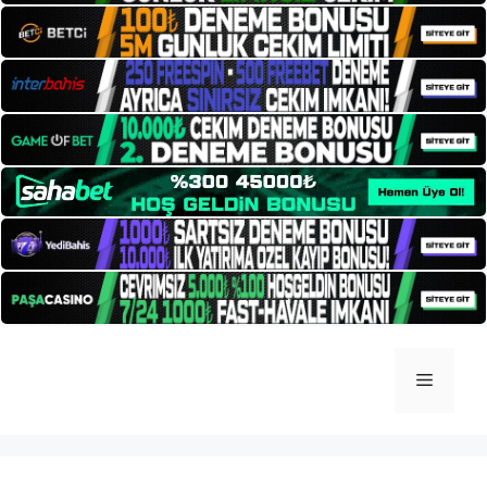
İçeriğe
atla
Menü