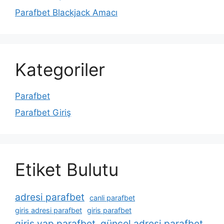
Parafbet Blackjack Amacı
Kategoriler
Parafbet
Parafbet Giriş
Etiket Bulutu
adresi parafbet
canli parafbet
giris adresi parafbet
giris parafbet
giris yap parafbet
güncel adresi parafbet