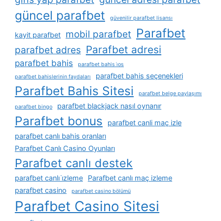
güncel parafbet
güvenilir parafbet lisansı
Parafbet
mobil parafbet
kayit parafbet
Parafbet adresi
parafbet adres
parafbet bahis
parafbet bahis i̇os
parafbet bahis seçenekleri
parafbet bahislerinin faydaları
Parafbet Bahis Sitesi
parafbet belge paylaşımı
parafbet blackjack nasıl oynanır
parafbet bingo
Parafbet bonus
parafbet canli maç izle
parafbet canlı bahis oranları
Parafbet Canlı Casino Oyunları
Parafbet canlı destek
parafbet canlı i̇zleme
Parafbet canlı maç izleme
parafbet casino
parafbet casino bölümü
Parafbet Casino Sitesi