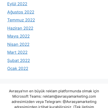
Eylül 2022
Ağustos 2022
Temmuz 2022
Haziran 2022
Mayıs 2022
Nisan 2022
Mart 2022
Şubat 2022
Ocak 2022
Avrasya'nın en büyük reklam platformunda olmak için
Microsoft Teams:
reklam@avrasyamarketing.com
adresimizden veya Telegram: @Avrasyamarketing
adresimizden irtibat kurabilirsiniz. (Tek iletişim