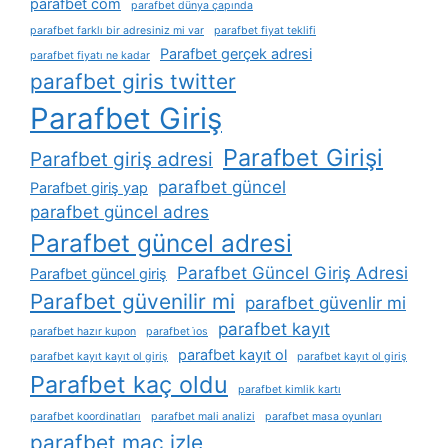
parafbet com
parafbet dünya çapında
parafbet farklı bir adresiniz mi var
parafbet fiyat teklifi
Parafbet gerçek adresi
parafbet fiyatı ne kadar
parafbet giris twitter
Parafbet Giriş
Parafbet Girişi
Parafbet giriş adresi
parafbet güncel
Parafbet giriş yap
parafbet güncel adres
Parafbet güncel adresi
Parafbet Güncel Giriş Adresi
Parafbet güncel giriş
Parafbet güvenilir mi
parafbet güvenlir mi
parafbet kayıt
parafbet hazır kupon
parafbet i̇os
parafbet kayıt ol
parafbet kayıt kayıt ol giriş
parafbet kayıt ol giriş
Parafbet kaç oldu
parafbet kimlik kartı
parafbet koordinatları
parafbet mali analizi
parafbet masa oyunları
parafbet maç izle