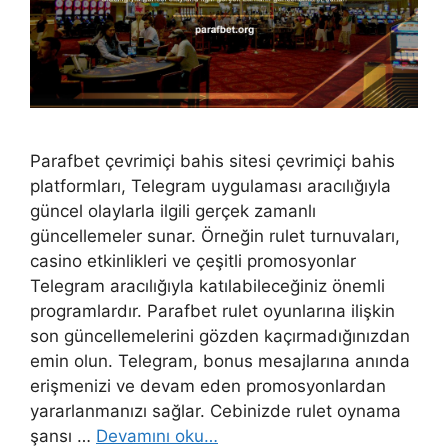
Parafbet çevrimiçi bahis sitesi çevrimiçi bahis
platformları, Telegram uygulaması aracılığıyla
güncel olaylarla ilgili gerçek zamanlı
güncellemeler sunar. Örneğin rulet turnuvaları,
casino etkinlikleri ve çeşitli promosyonlar
Telegram aracılığıyla katılabileceğiniz önemli
programlardır. Parafbet rulet oyunlarına ilişkin
son güncellemelerini gözden kaçırmadığınızdan
emin olun. Telegram, bonus mesajlarına anında
erişmenizi ve devam eden promosyonlardan
yararlanmanızı sağlar. Cebinizde rulet oynama
şansı …
Devamını oku…