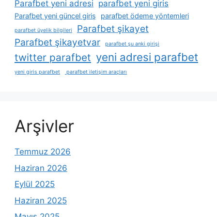
Parafbet yeni adresi
parafbet yeni giris
Parafbet yeni güncel giriş
parafbet ödeme yöntemleri
Parafbet şikayet
parafbet üyelik bilgileri
Parafbet şikayetvar
parafbet şu anki girişi
yeni adresi parafbet
twitter parafbet
yeni giris parafbet
parafbet i̇letişim araçları
Arşivler
Temmuz 2026
Haziran 2026
Eylül 2025
Haziran 2025
Mayıs 2025