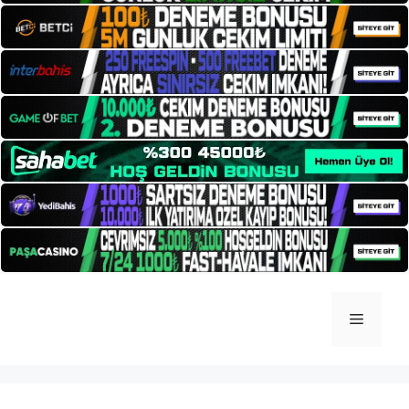
İçeriğe
atla
Menü