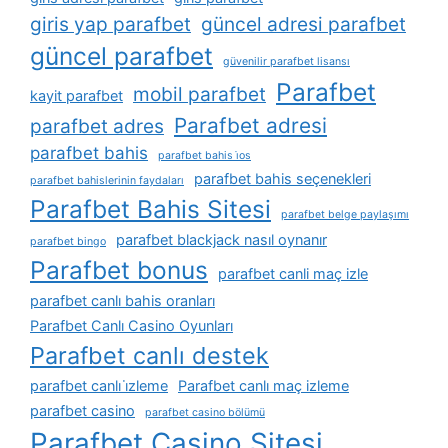
giris yap parafbet
güncel adresi parafbet
güncel parafbet
güvenilir parafbet lisansı
Parafbet
mobil parafbet
kayit parafbet
Parafbet adresi
parafbet adres
parafbet bahis
parafbet bahis i̇os
parafbet bahis seçenekleri
parafbet bahislerinin faydaları
Parafbet Bahis Sitesi
parafbet belge paylaşımı
parafbet blackjack nasıl oynanır
parafbet bingo
Parafbet bonus
parafbet canli maç izle
parafbet canlı bahis oranları
Parafbet Canlı Casino Oyunları
Parafbet canlı destek
parafbet canlı i̇zleme
Parafbet canlı maç izleme
parafbet casino
parafbet casino bölümü
Parafbet Casino Sitesi