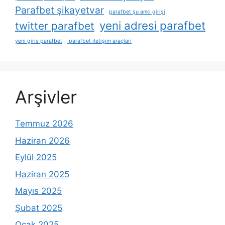
Parafbet şikayetvar
parafbet şu anki girişi
yeni adresi parafbet
twitter parafbet
yeni giris parafbet
parafbet i̇letişim araçları
Arşivler
Temmuz 2026
Haziran 2026
Eylül 2025
Haziran 2025
Mayıs 2025
Şubat 2025
Ocak 2025