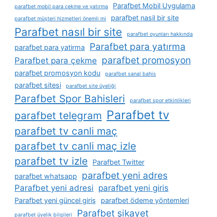
Parafbet Mobil Uygulama
parafbet mobil para çekme ve yatırma
parafbet nasil bir site
parafbet müşteri hizmetleri önemli mi
Parafbet nasıl bir site
parafbet oyunları hakkında
Parafbet para yatırma
parafbet para yatirma
parafbet promosyon
Parafbet para çekme
parafbet promosyon kodu
parafbet sanal bahis
parafbet sitesi
parafbet site üyeliği
Parafbet Spor Bahisleri
parafbet spor etkinlikleri
Parafbet tv
parafbet telegram
parafbet tv canli maç
parafbet tv canli maç izle
parafbet tv izle
Parafbet Twitter
parafbet yeni adres
parafbet whatsapp
Parafbet yeni adresi
parafbet yeni giris
Parafbet yeni güncel giriş
parafbet ödeme yöntemleri
Parafbet şikayet
parafbet üyelik bilgileri