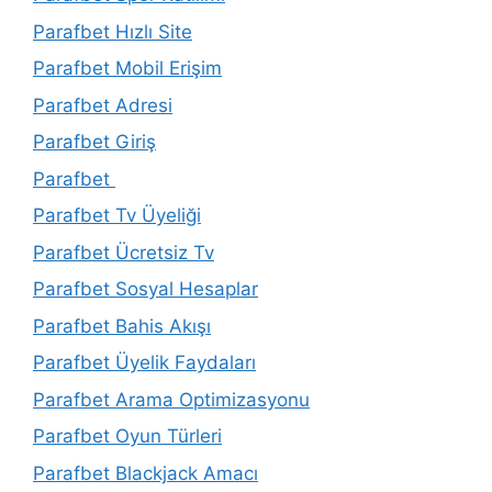
Parafbet Hızlı Site
Parafbet Mobil Erişim
Parafbet Adresi
Parafbet Giriş
Parafbet
Parafbet Tv Üyeliği
Parafbet Ücretsiz Tv
Parafbet Sosyal Hesaplar
Parafbet Bahis Akışı
Parafbet Üyelik Faydaları
Parafbet Arama Optimizasyonu
Parafbet Oyun Türleri
Parafbet Blackjack Amacı