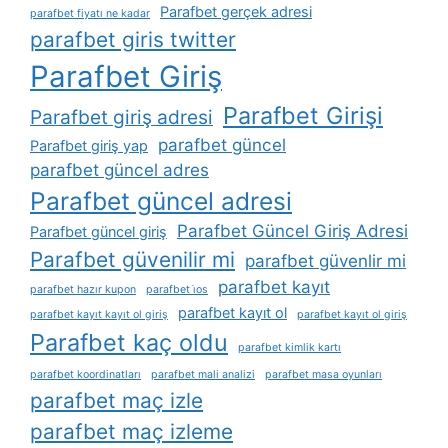
Parafbet gerçek adresi
parafbet fiyatı ne kadar
parafbet giris twitter
Parafbet Giriş
Parafbet Girişi
Parafbet giriş adresi
parafbet güncel
Parafbet giriş yap
parafbet güncel adres
Parafbet güncel adresi
Parafbet Güncel Giriş Adresi
Parafbet güncel giriş
Parafbet güvenilir mi
parafbet güvenlir mi
parafbet kayıt
parafbet hazır kupon
parafbet i̇os
parafbet kayıt ol
parafbet kayıt kayıt ol giriş
parafbet kayıt ol giriş
Parafbet kaç oldu
parafbet kimlik kartı
parafbet koordinatları
parafbet mali analizi
parafbet masa oyunları
parafbet maç izle
parafbet maç izleme