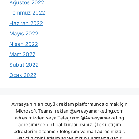
Ağustos 2022
Temmuz 2022
Haziran 2022
Mayıs 2022
Nisan 2022
Mart 2022
Şubat 2022
Ocak 2022
Avrasya'nın en büyük reklam platformunda olmak için
Microsoft Teams:
reklam@avrasyamarketing.com
adresimizden veya Telegram: @Avrasyamarketing
adresimizden irtibat kurabilirsiniz. (Tek iletişim
adreslerimiz teams / telegram ve mail adresimizdir.
Harici hiçbir iletişim adresimiz bulunmamaktadır.