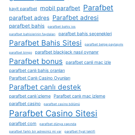
Parafbet
mobil parafbet
kayit parafbet
Parafbet adresi
parafbet adres
parafbet bahis
parafbet bahis i̇os
parafbet bahis seçenekleri
parafbet bahislerinin faydaları
Parafbet Bahis Sitesi
parafbet belge paylaşımı
parafbet blackjack nasıl oynanır
parafbet bingo
Parafbet bonus
parafbet canli maç izle
parafbet canlı bahis oranları
Parafbet Canlı Casino Oyunları
Parafbet canlı destek
parafbet canlı i̇zleme
Parafbet canlı maç izleme
parafbet casino
parafbet casino bölümü
Parafbet Casino Sitesi
parafbet com
parafbet dünya çapında
parafbet farklı bir adresiniz mi var
parafbet fiyat teklifi