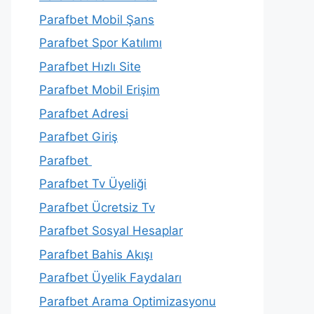
Parafbet Mobil Şans
Parafbet Spor Katılımı
Parafbet Hızlı Site
Parafbet Mobil Erişim
Parafbet Adresi
Parafbet Giriş
Parafbet
Parafbet Tv Üyeliği
Parafbet Ücretsiz Tv
Parafbet Sosyal Hesaplar
Parafbet Bahis Akışı
Parafbet Üyelik Faydaları
Parafbet Arama Optimizasyonu