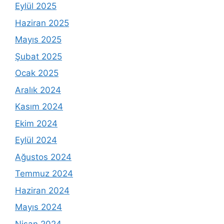
Eylül 2025
Haziran 2025
Mayıs 2025
Şubat 2025
Ocak 2025
Aralık 2024
Kasım 2024
Ekim 2024
Eylül 2024
Ağustos 2024
Temmuz 2024
Haziran 2024
Mayıs 2024
Nisan 2024