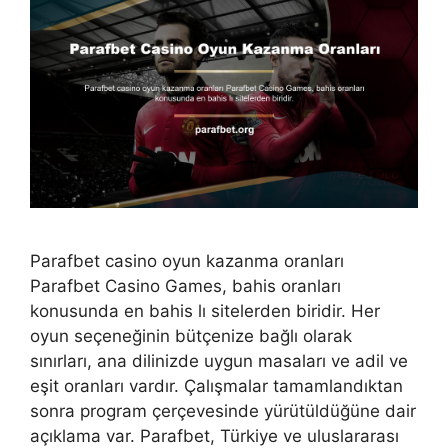
Parafbet casino oyun kazanma oranları
Parafbet Casino Games, bahis oranları
konusunda en bahis lı sitelerden biridir. Her
oyun seçeneğinin bütçenize bağlı olarak
sınırları, ana dilinizde uygun masaları ve adil ve
eşit oranları vardır. Çalışmalar tamamlandıktan
sonra program çerçevesinde yürütüldüğüne dair
açıklama var. Parafbet, Türkiye ve uluslararası