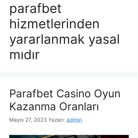
parafbet
hizmetlerinden
yararlanmak yasal
mıdır
Parafbet Casino Oyun
Kazanma Oranları
Mayıs 27, 2023
Yazarı:
admin