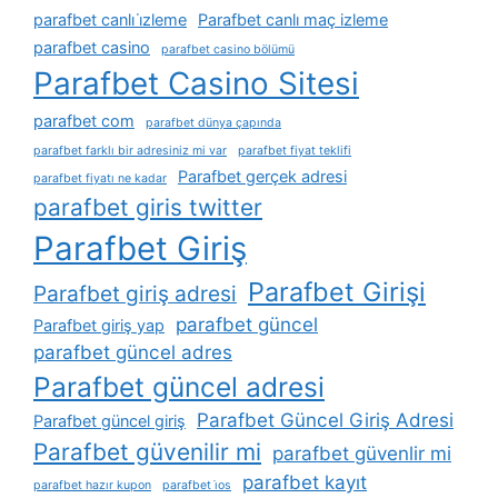
parafbet canlı i̇zleme
Parafbet canlı maç izleme
parafbet casino
parafbet casino bölümü
Parafbet Casino Sitesi
parafbet com
parafbet dünya çapında
parafbet farklı bir adresiniz mi var
parafbet fiyat teklifi
Parafbet gerçek adresi
parafbet fiyatı ne kadar
parafbet giris twitter
Parafbet Giriş
Parafbet Girişi
Parafbet giriş adresi
parafbet güncel
Parafbet giriş yap
parafbet güncel adres
Parafbet güncel adresi
Parafbet Güncel Giriş Adresi
Parafbet güncel giriş
Parafbet güvenilir mi
parafbet güvenlir mi
parafbet kayıt
parafbet hazır kupon
parafbet i̇os