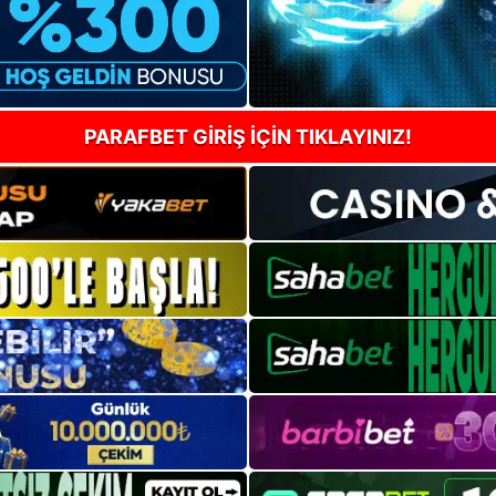
PARAFBET GİRİŞ İÇİN TIKLAYINIZ!