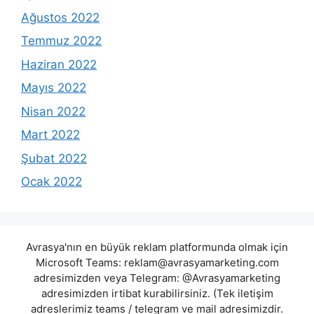
Ağustos 2022
Temmuz 2022
Haziran 2022
Mayıs 2022
Nisan 2022
Mart 2022
Şubat 2022
Ocak 2022
Avrasya'nın en büyük reklam platformunda olmak için
Microsoft Teams:
reklam@avrasyamarketing.com
adresimizden veya Telegram: @Avrasyamarketing
adresimizden irtibat kurabilirsiniz. (Tek iletişim
adreslerimiz teams / telegram ve mail adresimizdir.