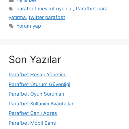
Parafbet
Etiketler
parafbet mevcut oyunlar
,
Parafbet para
yatırma
,
twitter parafbet
Yorum yap
Son Yazılar
Parafbet Hesap Yönetimi
Parafbet Oturum Güvenliği
Parafbet Oyun Sorunları
Parafbet Kullanıcı Avantajları
Parafbet Canlı Adres
Parafbet Mobil Şans