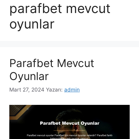
parafbet mevcut
oyunlar
Parafbet Mevcut
Oyunlar
Mart 27, 2024
Yazarı:
admin