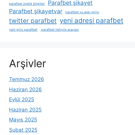
Parafbet şikayet
parafbet üyelik bilgileri
Parafbet şikayetvar
parafbet şu anki girişi
yeni adresi parafbet
twitter parafbet
yeni giris parafbet
parafbet i̇letişim araçları
Arşivler
Temmuz 2026
Haziran 2026
Eylül 2025
Haziran 2025
Mayıs 2025
Şubat 2025