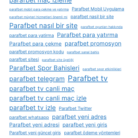
parafbet maç izleme
Parafbet Mobil Uygulama
parafbet mobil para çekme ve yatırma
parafbet nasil bir site
parafbet müşteri hizmetleri önemli mi
Parafbet nasıl bir site
parafbet oyunları hakkında
Parafbet para yatırma
parafbet para yatirma
parafbet promosyon
Parafbet para çekme
parafbet promosyon kodu
parafbet sanal bahis
parafbet sitesi
parafbet site üyeliği
Parafbet Spor Bahisleri
parafbet spor etkinlikleri
Parafbet tv
parafbet telegram
parafbet tv canli maç
parafbet tv canli maç izle
parafbet tv izle
Parafbet Twitter
parafbet yeni adres
parafbet whatsapp
Parafbet yeni adresi
parafbet yeni giris
Parafbet yeni güncel giriş
parafbet ödeme yöntemleri