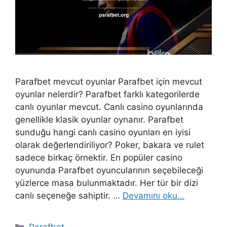
Parafbet mevcut oyunlar Parafbet için mevcut
oyunlar nelerdir? Parafbet farklı kategorilerde
canlı oyunlar mevcut. Canlı casino oyunlarında
genellikle klasik oyunlar oynanır. Parafbet
sunduğu hangi canlı casino oyunları en iyisi
olarak değerlendiriliyor? Poker, bakara ve rulet
sadece birkaç örnektir. En popüler casino
oyununda Parafbet oyuncularının seçebileceği
yüzlerce masa bulunmaktadır. Her tür bir dizi
canlı seçeneğe sahiptir. …
Devamını oku…
Kategoriler