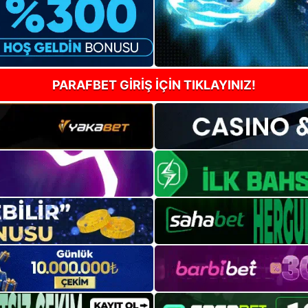
PARAFBET GİRİŞ İÇİN TIKLAYINIZ!