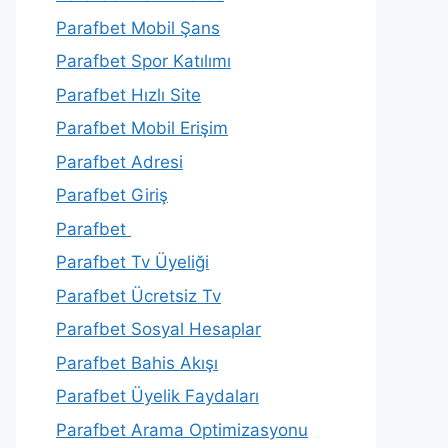
Parafbet Mobil Şans
Parafbet Spor Katılımı
Parafbet Hızlı Site
Parafbet Mobil Erişim
Parafbet Adresi
Parafbet Giriş
Parafbet
Parafbet Tv Üyeliği
Parafbet Ücretsiz Tv
Parafbet Sosyal Hesaplar
Parafbet Bahis Akışı
Parafbet Üyelik Faydaları
Parafbet Arama Optimizasyonu