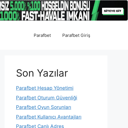
Parafbet
Parafbet Giriş
Son Yazılar
Parafbet Hesap Yönetimi
Parafbet Oturum Güvenliği
Parafbet Oyun Sorunları
Parafbet Kullanıcı Avantajları
Parafbet Canlı Adres