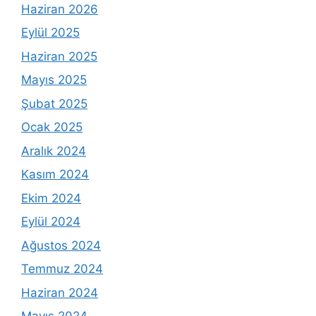
Haziran 2026
Eylül 2025
Haziran 2025
Mayıs 2025
Şubat 2025
Ocak 2025
Aralık 2024
Kasım 2024
Ekim 2024
Eylül 2024
Ağustos 2024
Temmuz 2024
Haziran 2024