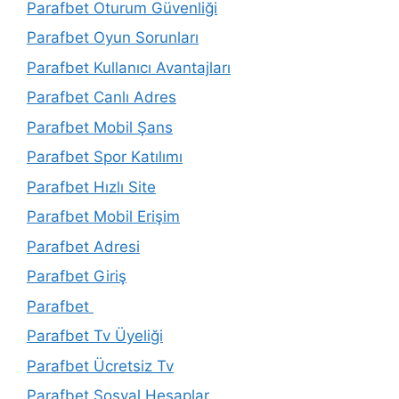
Parafbet Oturum Güvenliği
Parafbet Oyun Sorunları
Parafbet Kullanıcı Avantajları
Parafbet Canlı Adres
Parafbet Mobil Şans
Parafbet Spor Katılımı
Parafbet Hızlı Site
Parafbet Mobil Erişim
Parafbet Adresi
Parafbet Giriş
Parafbet
Parafbet Tv Üyeliği
Parafbet Ücretsiz Tv
Parafbet Sosyal Hesaplar