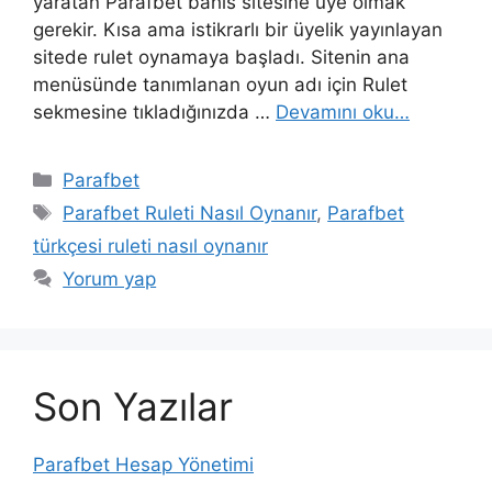
yaratan Parafbet bahis sitesine üye olmak
gerekir. Kısa ama istikrarlı bir üyelik yayınlayan
sitede rulet oynamaya başladı. Sitenin ana
menüsünde tanımlanan oyun adı için Rulet
sekmesine tıkladığınızda …
Devamını oku…
Kategoriler
Parafbet
Etiketler
Parafbet Ruleti Nasıl Oynanır
,
Parafbet
türkçesi ruleti nasıl oynanır
Yorum yap
Son Yazılar
Parafbet Hesap Yönetimi