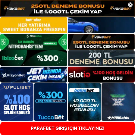
×
PARAFBET GİRİŞ İÇİN TIKLAYINIZ!