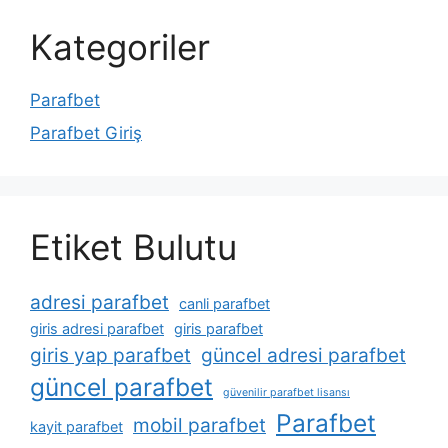
Kategoriler
Parafbet
Parafbet Giriş
Etiket Bulutu
adresi parafbet
canli parafbet
giris adresi parafbet
giris parafbet
giris yap parafbet
güncel adresi parafbet
güncel parafbet
güvenilir parafbet lisansı
Parafbet
mobil parafbet
kayit parafbet