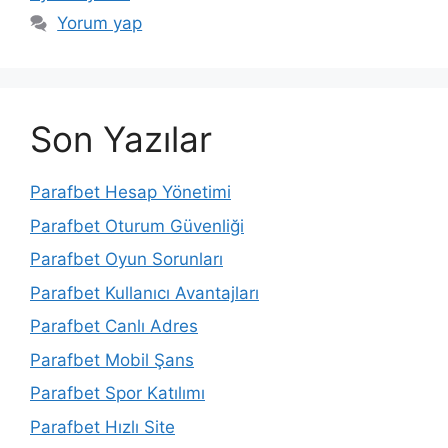
Yorum yap
Son Yazılar
Parafbet Hesap Yönetimi
Parafbet Oturum Güvenliği
Parafbet Oyun Sorunları
Parafbet Kullanıcı Avantajları
Parafbet Canlı Adres
Parafbet Mobil Şans
Parafbet Spor Katılımı
Parafbet Hızlı Site