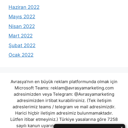
Haziran 2022
Mayıs 2022
Nisan 2022
Mart 2022
Şubat 2022
Ocak 2022
Avrasya'nın en büyük reklam platformunda olmak için
Microsoft Teams:
reklam@avrasyamarketing.com
adresimizden veya Telegram: @Avrasyamarketing
adresimizden irtibat kurabilirsiniz. (Tek iletişim
adreslerimiz teams / telegram ve mail adresimizdir.
Harici hiçbir iletişim adresimiz bulunmamaktadır.
Lütfen itibar etmeyiniz.) Türkiye yasalarına göre 7258
sayılı kanun uyarınca yasa dışı bahis oynamanın