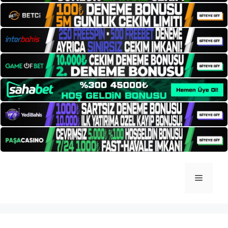
İçeriğe
atla
Menü