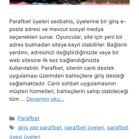
Parafbet üyeleri seobahis, üyelerine bir giriş e-
posta adresi ve mevcut sosyal medya
seçenekleri sunar. Oyuncular, site için yeni bir
adres bulmadan siteye kayıt olabilirler. Bağlantı
yardımı, adresinizi değiştirdiğinizde veya bir
web sitesine ilk kez bağlandığınızda
kullanılabilir. Parafbet, sitenin canlı destek
uygulaması üzerinden bahisçilere giriş desteği
sağlamaktadır. Canlı sohbet uygulamasının
müşteri hizmetleri, bahisçilerin sahip olabileceği
tüm …
Devamını oku…
Kategoriler
Parafbet
Etiketler
giris yap parafbet
,
parafbet üyeleri
,
parafbet
üyesi üyeleri