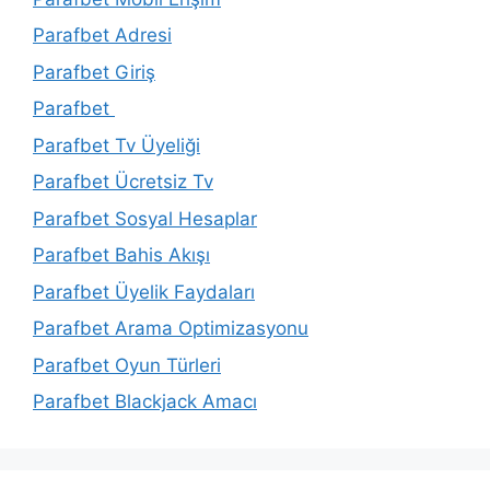
Parafbet Adresi
Parafbet Giriş
Parafbet
Parafbet Tv Üyeliği
Parafbet Ücretsiz Tv
Parafbet Sosyal Hesaplar
Parafbet Bahis Akışı
Parafbet Üyelik Faydaları
Parafbet Arama Optimizasyonu
Parafbet Oyun Türleri
Parafbet Blackjack Amacı