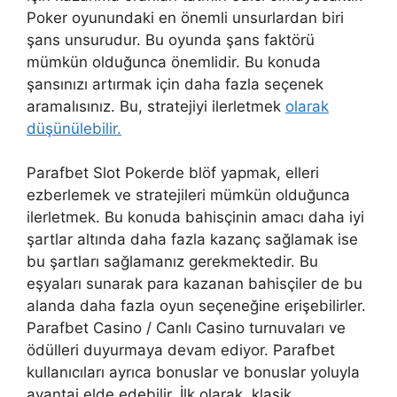
Poker oyunundaki en önemli unsurlardan biri
şans unsurudur. Bu oyunda şans faktörü
mümkün olduğunca önemlidir. Bu konuda
şansınızı artırmak için daha fazla seçenek
aramalısınız. Bu, stratejiyi ilerletmek
olarak
düşünülebilir.
Parafbet Slot Pokerde blöf yapmak, elleri
ezberlemek ve stratejileri mümkün olduğunca
ilerletmek. Bu konuda bahisçinin amacı daha iyi
şartlar altında daha fazla kazanç sağlamak ise
bu şartları sağlamanız gerekmektedir. Bu
eşyaları sunarak para kazanan bahisçiler de bu
alanda daha fazla oyun seçeneğine erişebilirler.
Parafbet Casino / Canlı Casino turnuvaları ve
ödülleri duyurmaya devam ediyor. Parafbet
kullanıcıları ayrıca bonuslar ve bonuslar yoluyla
avantaj elde edebilir. İlk olarak, klasik