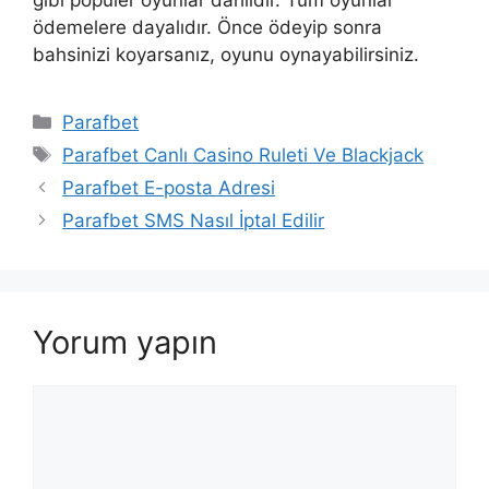
gibi popüler oyunlar dahildir. Tüm oyunlar
ödemelere dayalıdır. Önce ödeyip sonra
bahsinizi koyarsanız, oyunu oynayabilirsiniz.
Kategoriler
Parafbet
Etiketler
Parafbet Canlı Casino Ruleti Ve Blackjack
Yazı
Parafbet E-posta Adresi
dolaşımı
Parafbet SMS Nasıl İptal Edilir
Yorum yapın
Yorum