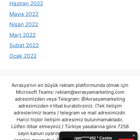
Haziran 2022
Mayıs 2022
Nisan 2022
Mart 2022
Şubat 2022
Ocak 2022
Avrasya'nın en büyük reklam platformunda olmak için
Microsoft Teams:
reklam@avrasyamarketing.com
adresimizden veya Telegram: @Avrasyamarketing
adresimizden irtibat kurabilirsiniz. (Tek iletişim
adreslerimiz teams / telegram ve mail adresimizdir.
Harici hiçbir iletişim adresimiz bulunmamaktadır.
Lütfen itibar etmeyiniz.) Türkiye yasalarına göre 7258
sayılı kanun uyarınca yasa dışı bahis oynamanın