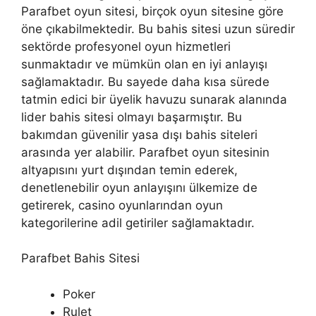
Parafbet oyun sitesi, birçok oyun sitesine göre
öne çıkabilmektedir. Bu bahis sitesi uzun süredir
sektörde profesyonel oyun hizmetleri
sunmaktadır ve mümkün olan en iyi anlayışı
sağlamaktadır. Bu sayede daha kısa sürede
tatmin edici bir üyelik havuzu sunarak alanında
lider bahis sitesi olmayı başarmıştır. Bu
bakımdan güvenilir yasa dışı bahis siteleri
arasında yer alabilir. Parafbet oyun sitesinin
altyapısını yurt dışından temin ederek,
denetlenebilir oyun anlayışını ülkemize de
getirerek, casino oyunlarından oyun
kategorilerine adil getiriler sağlamaktadır.
Parafbet Bahis Sitesi
Poker
Rulet