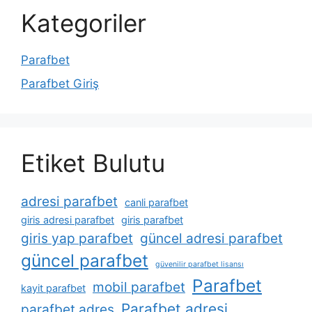
Kategoriler
Parafbet
Parafbet Giriş
Etiket Bulutu
adresi parafbet
canli parafbet
giris adresi parafbet
giris parafbet
giris yap parafbet
güncel adresi parafbet
güncel parafbet
güvenilir parafbet lisansı
Parafbet
mobil parafbet
kayit parafbet
Parafbet adresi
parafbet adres