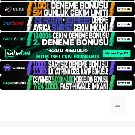
İçeriğe
atla
Menü