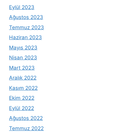
Eylül 2023
Ağustos 2023
Temmuz 2023
Haziran 2023
Mayıs 2023
Nisan 2023
Mart 2023
Aralık 2022
Kasım 2022
Ekim 2022
Eylül 2022
Ağustos 2022
Temmuz 2022