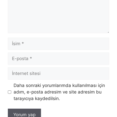
İsim
E-
posta
İnternet
sitesi
Daha sonraki yorumlarımda kullanılması için
adım, e-posta adresim ve site adresim bu
tarayıcıya kaydedilsin.