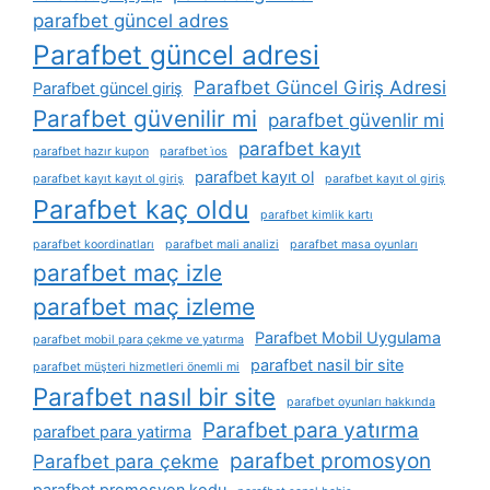
parafbet güncel adres
Parafbet güncel adresi
Parafbet Güncel Giriş Adresi
Parafbet güncel giriş
Parafbet güvenilir mi
parafbet güvenlir mi
parafbet kayıt
parafbet hazır kupon
parafbet i̇os
parafbet kayıt ol
parafbet kayıt kayıt ol giriş
parafbet kayıt ol giriş
Parafbet kaç oldu
parafbet kimlik kartı
parafbet koordinatları
parafbet mali analizi
parafbet masa oyunları
parafbet maç izle
parafbet maç izleme
Parafbet Mobil Uygulama
parafbet mobil para çekme ve yatırma
parafbet nasil bir site
parafbet müşteri hizmetleri önemli mi
Parafbet nasıl bir site
parafbet oyunları hakkında
Parafbet para yatırma
parafbet para yatirma
parafbet promosyon
Parafbet para çekme
parafbet promosyon kodu