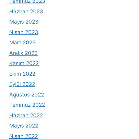
Temmuz 2023
Haziran 2023
Mayıs 2023
Nisan 2023
Mart 2023
Aralık 2022
Kasım 2022
Ekim 2022
Eylül 2022
Ağustos 2022
Temmuz 2022
Haziran 2022
Mayıs 2022
Nisan 2022