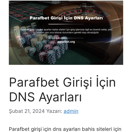
Parafbet Girişi İçin
DNS Ayarları
Şubat 21, 2024
Yazarı:
admin
Parafbet girişi i̇çin dns ayarları bahis siteleri için