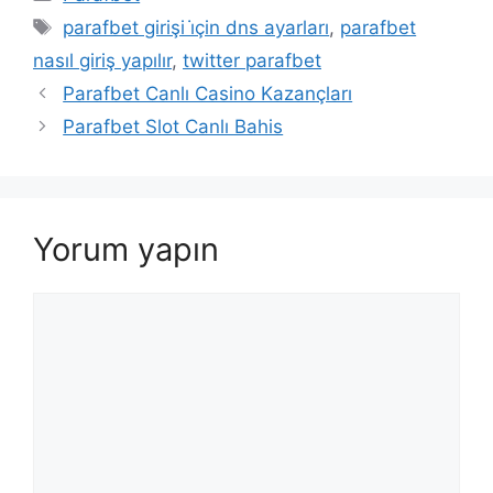
Etiketler
parafbet girişi i̇çin dns ayarları
,
parafbet
nasıl giriş yapılır
,
twitter parafbet
Yazı
Parafbet Canlı Casino Kazançları
dolaşımı
Parafbet Slot Canlı Bahis
Yorum yapın
Yorum