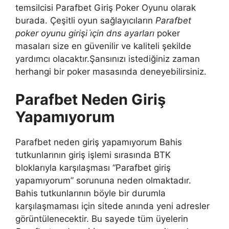
temsilcisi Parafbet Giriş Poker Oyunu olarak
burada. Çeşitli oyun sağlayıcıların
Parafbet
poker oyunu girişi i̇çin dns ayarları
poker
masaları size en güvenilir ve kaliteli şekilde
yardımcı olacaktır.Şansınızı istediğiniz zaman
herhangi bir poker masasında deneyebilirsiniz.
Parafbet Neden Giriş
Yapamıyorum
Parafbet neden giriş yapamıyorum Bahis
tutkunlarının giriş işlemi sırasında BTK
bloklarıyla karşılaşması “Parafbet giriş
yapamıyorum” sorununa neden olmaktadır.
Bahis tutkunlarının böyle bir durumla
karşılaşmaması için sitede anında yeni adresler
görüntülenecektir. Bu sayede tüm üyelerin