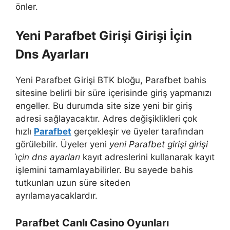
önler.
Yeni Parafbet Girişi Girişi İçin
Dns Ayarları
Yeni Parafbet Girişi BTK bloğu, Parafbet bahis
sitesine belirli bir süre içerisinde giriş yapmanızı
engeller. Bu durumda site size yeni bir giriş
adresi sağlayacaktır. Adres değişiklikleri çok
hızlı
Parafbet
gerçekleşir ve üyeler tarafından
görülebilir. Üyeler yeni
yeni Parafbet girişi girişi
i̇çin dns ayarları
kayıt adreslerini kullanarak kayıt
işlemini tamamlayabilirler. Bu sayede bahis
tutkunları uzun süre siteden
ayrılamayacaklardır.
Parafbet Canlı Casino Oyunları