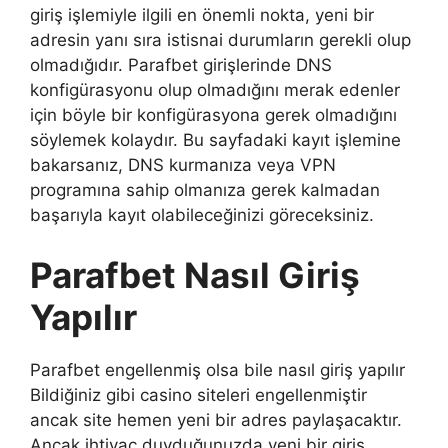
giriş işlemiyle ilgili en önemli nokta, yeni bir
adresin yanı sıra istisnai durumların gerekli olup
olmadığıdır. Parafbet girişlerinde DNS
konfigürasyonu olup olmadığını merak edenler
için böyle bir konfigürasyona gerek olmadığını
söylemek kolaydır. Bu sayfadaki kayıt işlemine
bakarsanız, DNS kurmanıza veya VPN
programına sahip olmanıza gerek kalmadan
başarıyla kayıt olabileceğinizi göreceksiniz.
Parafbet Nasıl Giriş
Yapılır
Parafbet engellenmiş olsa bile nasıl giriş yapılır
Bildiğiniz gibi casino siteleri engellenmiştir
ancak site hemen yeni bir adres paylaşacaktır.
Ancak ihtiyaç duyduğunuzda yeni bir giriş