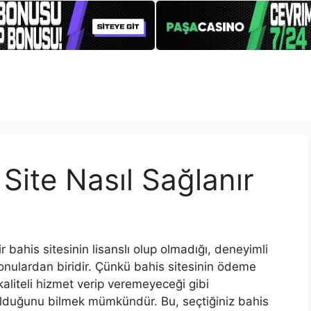
 Site Nasıl Sağlanır
ir bahis sitesinin lisanslı olup olmadığı, deneyimli
 konulardan biridir. Çünkü bahis sitesinin ödeme
liteli hizmet verip veremeyeceği gibi
nulduğunu bilmek mümkündür. Bu, seçtiğiniz bahis