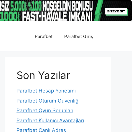
Parafbet
Parafbet Giriş
Son Yazılar
Parafbet Hesap Yönetimi
Parafbet Oturum Güvenliği
Parafbet Oyun Sorunları
Parafbet Kullanıcı Avantajları
Parafbet Canlı Adres