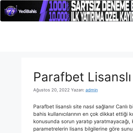
İçeriğe
atla
Parafbet Lisanslı
Ağustos 20, 2022
Yazarı:
admin
Parafbet lisanslı site nasıl sağlanır Canlı b
bahis kullanıcılarının en çok dikkat ettiği
konusunda sorun yaratıp yaratmayacağı, ka
parametrelerin lisans bilgilerine göre su