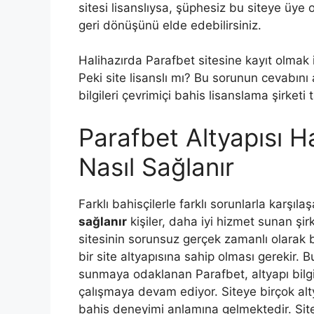
sitesi lisanslıysa, şüphesiz bu siteye üye 
geri dönüşünü elde edebilirsiniz.
Halihazırda Parafbet sitesine kayıt olmak i
Peki site lisanslı mı? Bu sorunun cevabını 
bilgileri çevrimiçi bahis lisanslama şirketi
Parafbet Altyapısı H
Nasıl Sağlanır
Farklı bahisçilerle farklı sorunlarla karşıla
sağlanır
kişiler, daha iyi hizmet sunan şir
sitesinin sorunsuz gerçek zamanlı olarak b
bir site altyapısına sahip olması gerekir. 
sunmaya odaklanan Parafbet, altyapı bilgil
çalışmaya devam ediyor. Siteye birçok alty
bahis deneyimi anlamına gelmektedir. Sited