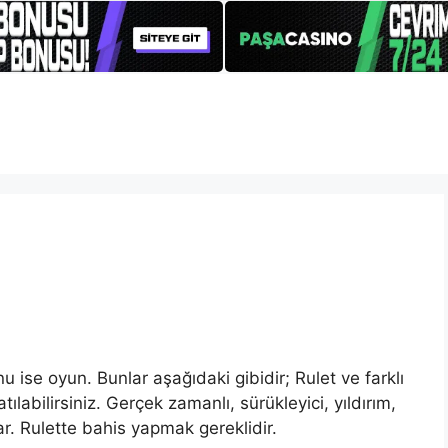
onu ise oyun. Bunlar aşağıdaki gibidir; Rulet ve farklı
labilirsiniz. Gerçek zamanlı, sürükleyici, yıldırım,
r. Rulette bahis yapmak gereklidir.