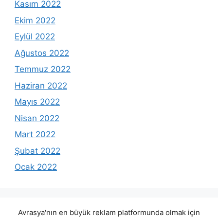
Kasım 2022
Ekim 2022
Eylül 2022
Ağustos 2022
Temmuz 2022
Haziran 2022
Mayıs 2022
Nisan 2022
Mart 2022
Şubat 2022
Ocak 2022
Avrasya'nın en büyük reklam platformunda olmak için