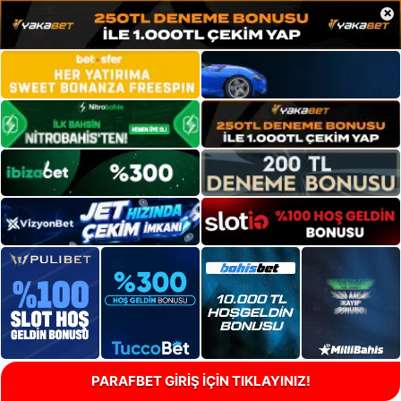
×
PARAFBET GİRİŞ İÇİN TIKLAYINIZ!