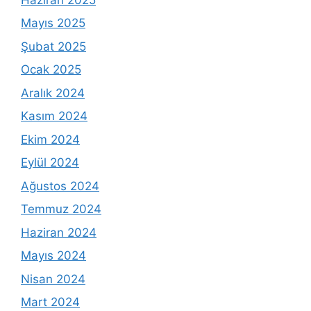
Mayıs 2025
Şubat 2025
Ocak 2025
Aralık 2024
Kasım 2024
Ekim 2024
Eylül 2024
Ağustos 2024
Temmuz 2024
Haziran 2024
Mayıs 2024
Nisan 2024
Mart 2024