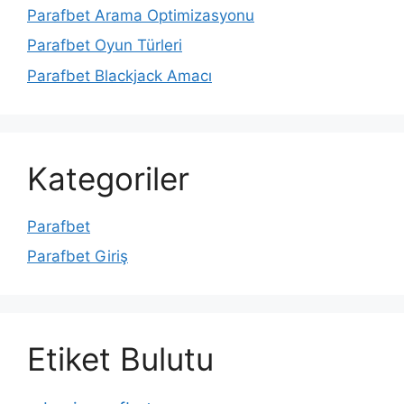
Parafbet Arama Optimizasyonu
Parafbet Oyun Türleri
Parafbet Blackjack Amacı
Kategoriler
Parafbet
Parafbet Giriş
Etiket Bulutu