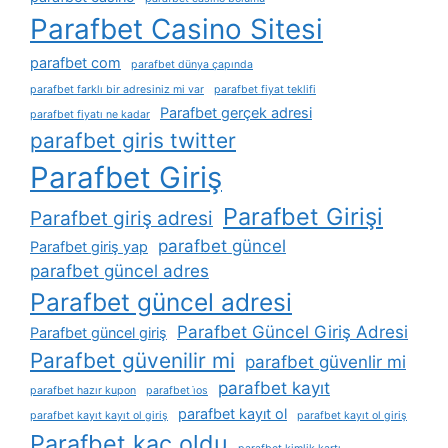
Parafbet Casino Sitesi
parafbet com
parafbet dünya çapında
parafbet farklı bir adresiniz mi var
parafbet fiyat teklifi
Parafbet gerçek adresi
parafbet fiyatı ne kadar
parafbet giris twitter
Parafbet Giriş
Parafbet Girişi
Parafbet giriş adresi
parafbet güncel
Parafbet giriş yap
parafbet güncel adres
Parafbet güncel adresi
Parafbet Güncel Giriş Adresi
Parafbet güncel giriş
Parafbet güvenilir mi
parafbet güvenlir mi
parafbet kayıt
parafbet hazır kupon
parafbet i̇os
parafbet kayıt ol
parafbet kayıt kayıt ol giriş
parafbet kayıt ol giriş
Parafbet kaç oldu