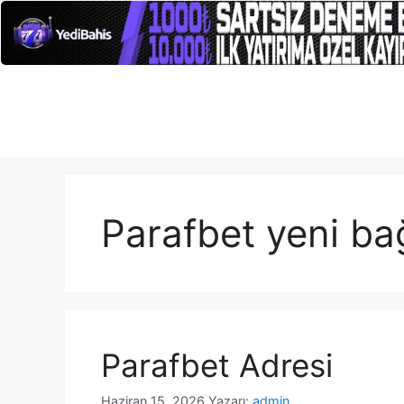
İçeriğe
atla
Parafbet yeni ba
Parafbet Adresi
Haziran 15, 2026
Yazarı:
admin