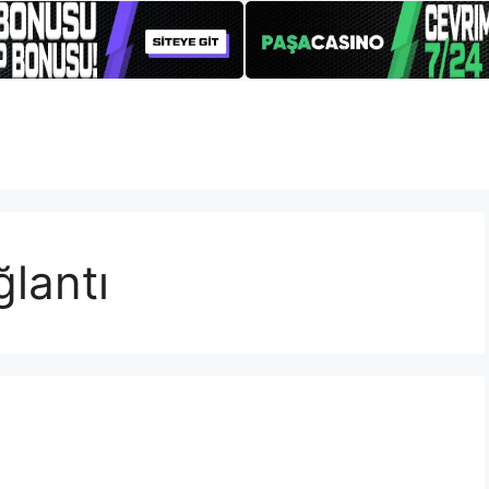
ğlantı