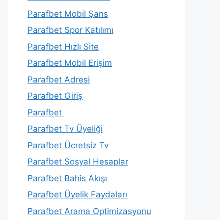
Parafbet Mobil Şans
Parafbet Spor Katılımı
Parafbet Hızlı Site
Parafbet Mobil Erişim
Parafbet Adresi
Parafbet Giriş
Parafbet
Parafbet Tv Üyeliği
Parafbet Ücretsiz Tv
Parafbet Sosyal Hesaplar
Parafbet Bahis Akışı
Parafbet Üyelik Faydaları
Parafbet Arama Optimizasyonu